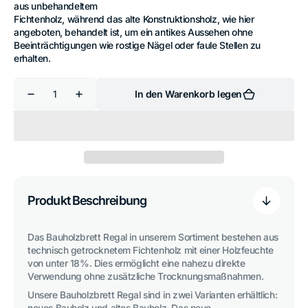
aus unbehandeltem
Fichtenholz, während das alte Konstruktionsholz, wie hier
angeboten, behandelt ist, um ein antikes Aussehen ohne
Beeinträchtigungen wie rostige Nägel oder faule Stellen zu
erhalten.
Anzahl
In den Warenkorb legen
Verringere
Erhöhe
die
die
Menge
Menge
für
für
Bauholzbretter
Bauholzbretter
&quot;Alt&quot;
&quot;Alt&quot;
Produkt Beschreibung
Das Bauholzbrett Regal in unserem Sortiment bestehen aus
technisch getrocknetem Fichtenholz mit einer Holzfeuchte
von unter 18%. Dies ermöglicht eine nahezu direkte
Verwendung ohne zusätzliche Trocknungsmaßnahmen.
Unsere Bauholzbrett Regal sind in zwei Varianten erhältlich:
neues Bauholz und altes Bauholz. Das neue