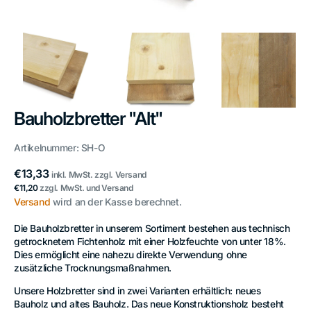
Bauholzbretter "Alt"
Artikelnummer:
SH-O
Normaler
€13,33
inkl. MwSt. zzgl. Versand
Preis
Normaler
€11,20
zzgl. MwSt. und Versand
Preis
Versand
wird an der Kasse berechnet.
Die Bauholzbretter in unserem Sortiment bestehen aus technisch
getrocknetem Fichtenholz mit einer Holzfeuchte von unter 18%.
Dies ermöglicht eine nahezu direkte Verwendung ohne
zusätzliche Trocknungsmaßnahmen.
Unsere Holzbretter sind in zwei Varianten erhältlich: neues
Bauholz und altes Bauholz. Das neue Konstruktionsholz besteht